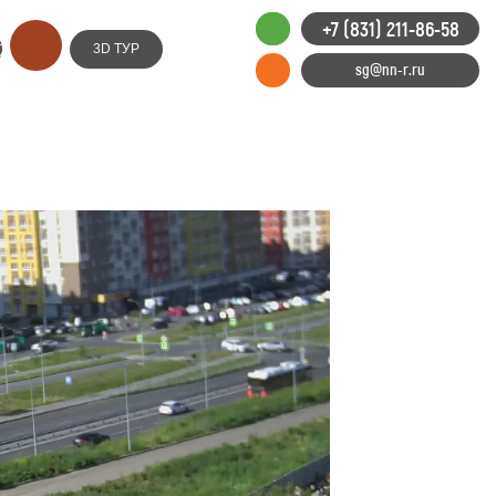
+7 (831) 211-86-58
Е
3D ТУР
ИЕ
sg@nn-r.ru