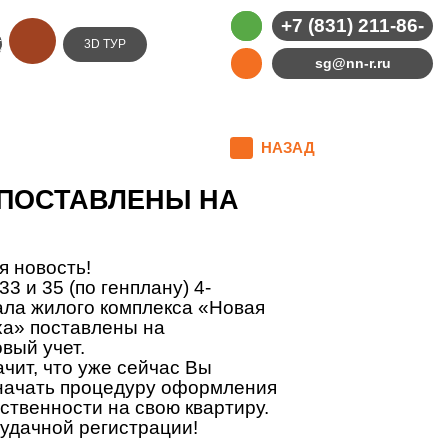
+7 (831) 211-86-
Е
3D ТУР
ИЕ
58
sg@nn-r.ru
НАЗАД
) ПОСТАВЛЕНЫ НА
я новость!
33 и 35 (по генплану) 4-
ала жилого комплекса «Новая
ха» поставлены на
овый учет.
ачит, что уже сейчас Вы
начать процедуру оформления
ственности на свою квартиру.
удачной регистрации!