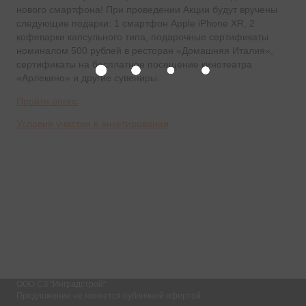
нового смартфона! При проведении Акции будут вручены
следующие подарки: 1 смартфон Apple iPhone XR, 2
кофеварки капсульного типа, подарочные сертификаты
номиналом 500 рублей в ресторан «Домашняя Италия»,
сертификаты на бесплатное посещение кинотеатра
«Арлекино» и другие сувениры.
Пройти опрос
Условия участия в анкетировании
Выбрать
квартиру
ООО СЗ "Инградстрой"
Предложение
не является публичной офертой.