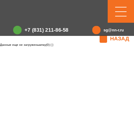
+7 (831) 211-86-58
sg@nn-r.ru
НАЗАД
Данные еще не загруженыarray(0) { }