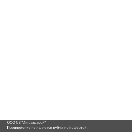
Выбрать
квартиру
ООО СЗ "Инградстрой"
Предложение
не является публичной офертой.