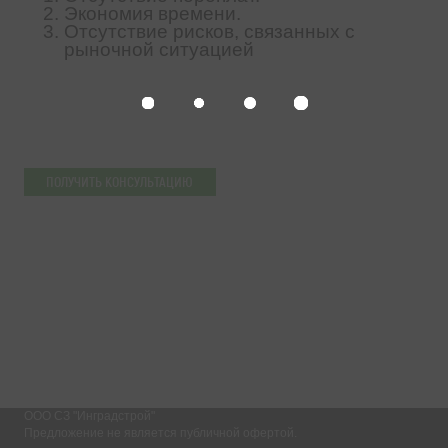
Экономия времени.
Отсутствие рисков, связанных с
рыночной ситуацией
ПОЛУЧИТЬ КОНСУЛЬТАЦИЮ
Выбрать
квартиру
ООО СЗ "Инградстрой"
Предложение
не является публичной офертой.