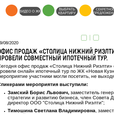
ВЫБРАТЬ
СЕКРЕТНО
ВИДЕО О ЖК
КВАРТИРУ
ПРЕДЛОЖЕН
9/08/2020
ОФИС ПРОДАЖ «СТОЛИЦА НИЖНИЙ РИЭЛТИ
ПРОВЕЛИ СОВМЕСТНЫЙ ИПОТЕЧНЫЙ ТУР.
егодня офис продаж «Столица Нижний Риэлти» 
ровели онлайн ипотечный тур по ЖК «Новая Кузн
ероприятие участники могли посетить, не выходя
Спикерами меро
приятия выступили:
Замский Борис Львович,
заместитель генер
стратегии и развитию бизнеса, член Совета 
директор ООО "Столица Нижний Риэлти";
Тимошина Светлана Владимировна
, замес