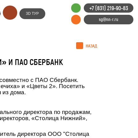
+7 (831) 219-90-83
Е
3D ТУР
ИЕ
sg@nn-r.ru
НАЗАД
» И ПАО СБЕРБАНК
совместно с ПАО Сбербанк.
ечиха» и «Цветы 2». Посетить
 из дома.
ального директора по продажам,
Директоров, «Столица Нижний»,
титель директора ООО "Столица