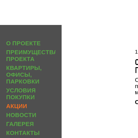
О ПРОЕКТЕ
ПРЕИМУЩЕСТВА
1
ПРОЕКТА
КВАРТИРЫ,
ОФИСЫ,
С
ПАРКОВКИ
п
УСЛОВИЯ
м
ПОКУПКИ
АКЦИИ
НОВОСТИ
ГАЛЕРЕЯ
КОНТАКТЫ